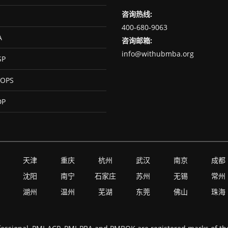
咨询热线:
400-680-9063
A
咨询邮箱:
info@withubmba.org
SP
OPS
DP
天津
重庆
杭州
武汉
南京
成都
沈阳
南宁
石家庄
苏州
无锡
常州
湖州
温州
芜湖
东莞
佛山
珠海