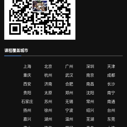
课程覆盖城市
上海
北京
广州
深圳
天津
重庆
杭州
武汉
南京
成都
西安
济南
合肥
南昌
长沙
贵阳
太原
郑州
沈阳
南宁
石家庄
苏州
无锡
常州
南通
扬州
徐州
宁波
绍兴
台州
嘉兴
湖州
温州
芜湖
东莞