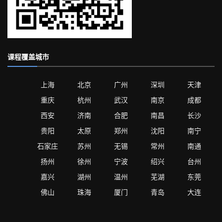
课程覆盖城市
上海
北京
广州
深圳
天津
重庆
杭州
武汉
南京
成都
西安
济南
合肥
南昌
长沙
贵阳
太原
郑州
沈阳
南宁
石家庄
苏州
无锡
常州
南通
扬州
徐州
宁波
绍兴
台州
嘉兴
湖州
温州
芜湖
东莞
佛山
珠海
厦门
青岛
大连