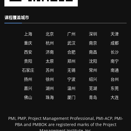
课程覆盖城市
上海
北京
广州
深圳
天津
重庆
杭州
武汉
南京
成都
西安
济南
合肥
南昌
长沙
贵阳
太原
郑州
沈阳
南宁
石家庄
苏州
无锡
常州
南通
扬州
徐州
宁波
绍兴
台州
嘉兴
湖州
温州
芜湖
东莞
佛山
珠海
厦门
青岛
大连
PMI, PMP, Project Management Professional, PMI-ACP, PMI-
PBA and PMBOK are registered marks of the Project
Management Institute, Inc,