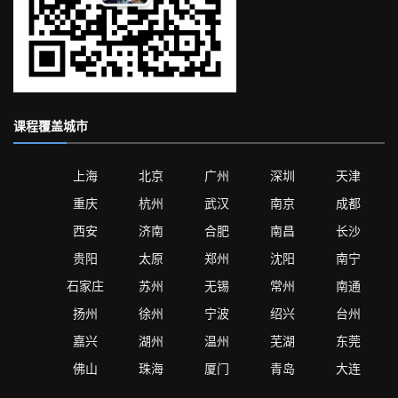
课程覆盖城市
上海
北京
广州
深圳
天津
重庆
杭州
武汉
南京
成都
西安
济南
合肥
南昌
长沙
贵阳
太原
郑州
沈阳
南宁
石家庄
苏州
无锡
常州
南通
扬州
徐州
宁波
绍兴
台州
嘉兴
湖州
温州
芜湖
东莞
佛山
珠海
厦门
青岛
大连