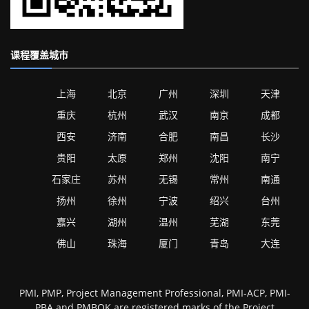
课程覆盖城市
上海
北京
广州
深圳
天津
重庆
杭州
武汉
南京
成都
西安
济南
合肥
南昌
长沙
贵阳
太原
郑州
沈阳
南宁
石家庄
苏州
无锡
常州
南通
扬州
徐州
宁波
绍兴
台州
嘉兴
湖州
温州
芜湖
东莞
佛山
珠海
厦门
青岛
大连
PMI, PMP, Project Management Professional, PMI-ACP, PMI-
PBA and PMBOK are registered marks of the Project