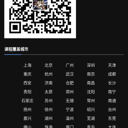
课程覆盖城市
上海
北京
广州
深圳
天津
重庆
杭州
武汉
南京
成都
西安
济南
合肥
南昌
长沙
贵阳
太原
郑州
沈阳
南宁
石家庄
苏州
无锡
常州
南通
扬州
徐州
宁波
绍兴
台州
嘉兴
湖州
温州
芜湖
东莞
佛山
珠海
厦门
青岛
大连