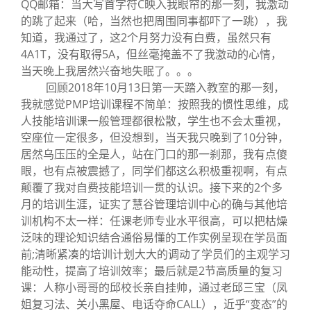
QQ邮箱：当大写首字符C映入我眼帘的那一刻，我激动
的跳了起来（哈，当然也把周围同事都吓了一跳），我
知道，我通过了，这2个月努力没有白费，虽然只有
4A1T，没有取得5A，但丝毫掩盖不了我激动的心情，
当天晚上我居然兴奋地失眠了。。。
回顾2018年10月13日第一天踏入教室的那一刻，
我就感觉PMP培训课程不简单：按照我的惯性思维，成
人技能培训课一般管理都很松散，学生也不会太重视，
空座位一定很多，但没想到，当天我只晚到了10分钟，
居然乌压压的全是人，站在门口的那一刹那，我有点傻
眼，也有点被震撼了，同学们都这么积极重视啊，有点
颠覆了我对自费技能培训一贯的认识。接下来的2个多
月的培训生涯，证实了慧谷管理培训中心的确与其他培
训机构不太一样：任课老师专业水平很高，可以把枯燥
泛味的理论知识结合通俗易懂的工作实例呈现在学员面
前;清晰紧凑的培训计划大大的调动了学员们的主观学习
能动性，提高了培训效率；最后就是2节高质量的复习
课：人称小哥哥的邱校长亲自挂帅，通过老邱三宝（凤
姐复习法、关小黑屋、电话夺命CALL），近乎“变态”的