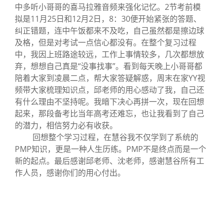
中多听小哥哥的喜马拉雅音频来强化记忆。2节考前模
拟是11月25日和12月2日，8：30便开始紧张的答题、
纠正错题，连中午饭都来不及吃，自己虽然都是擦边球
及格，但是对考试一点信心都没有。在整个复习过程
中，我因上班路途较远，工作上事情较多，几次都想放
弃，想想自己真是“没事找事”。看到每天晚上小哥哥都
陪着大家到凌晨二点，帮大家答疑解惑，周末在家YY视
频带大家梳理知识点，邱老师的用心感动了我，自己还
有什么理由不坚持呢。我暗下决心再拼一次，现在回想
起来，那段备考比当年高考还难忘，也让我看到了自己
的潜力，相信努力必有收获。
回想整个学习过程，在慧谷我不仅学到了系统的
PMP知识，更是一种人生历练。PMP不是终点而是一个
新的起点。最后感谢邱老师、沈老师，感谢慧谷所有工
作人员，感谢你们的用心付出。