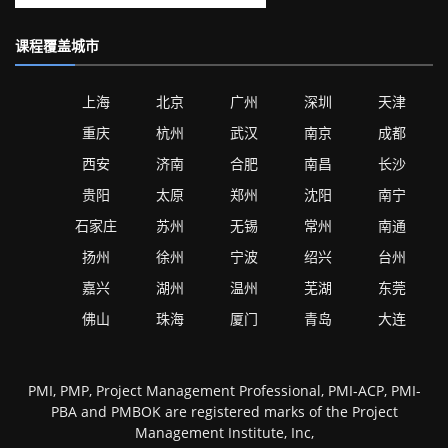
课程覆盖城市
上海
北京
广州
深圳
天津
重庆
杭州
武汉
南京
成都
西安
济南
合肥
南昌
长沙
贵阳
太原
郑州
沈阳
南宁
石家庄
苏州
无锡
常州
南通
扬州
徐州
宁波
绍兴
台州
嘉兴
湖州
温州
芜湖
东莞
佛山
珠海
厦门
青岛
大连
PMI, PMP, Project Management Professional, PMI-ACP, PMI-
PBA and PMBOK are registered marks of the Project
Management Institute, Inc,