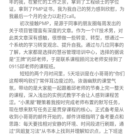
年的我，在繁忙的工作之余，拿到了工程硕士的学位
证，拿到了PMP证书，我为我自己的努力感到欣慰，为
我最后一个月的全力以赴打call。
初次接触PMP，是源于同事的朋友圈每周发出的
关于项目管理蛮有深度的文章。作为一个IT技术男，对
此类文章深有感触，很想做一些转变、转型，想通过一
个系统的学习转变观念、提升自我。通过与几位同事的
了解，大家都是选择的慧谷管理培训中心，选择的据说
是“王牌”的邱老师，于是联系课程顾问沈老师安排到了
0915邱老师的课程班。
短短的两个月时间里，5天培训是在小哥哥的“你们
这帮啊呜软们”常伴耳边度过的。诙谐幽默的课堂气
氛，带动的是大家能一起跟着邱老师的节奏上完一整天
的课程，深入浅出的实例式教学不会让人感到课程苦
涩。“小黑屋”鞭策着我按时完成老师布置的默写任务，
现在想来默写任务正是贯穿课程的核心。正式备考是从
收到小哥哥的邮件开始的，邮件详细指明了备考要点和
思路：每天要找相对安静的环境、时间段进行刷题，通
过“凤姐复习法”从书本上找到并理解知识点，上下班途