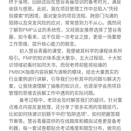
终于落地，回顾这段在慧谷青藤培训的备考时光，满是
收获与感恩。此前，我在项目管理工作中总陷入“凭经
验摸索”的困境，面对复杂的项目流程、跨部门沟通的
阻碍以及突发风险的应对，常常感到力不从心。偶然间
了解到PMP认证的系统性，又经朋友推荐选择了慧谷青
藤，如今看来，这不仅是一次考证之旅，更是一场重塑
工作思维、提升核心能力的蜕变。
初入慧谷青藤的课堂，我便被其科学的课程体系所
吸引。PMP的知识体系庞大繁杂，五大过程组、十大知
识领域初看时如同天书，而倪老师却能将枯燥的
PMBOK指南内容拆解为清晰的模块，结合大量真实的
行业案例进行讲解，引导我们分析其中的问题与解决方
案，让我快速理解了抽象的知识点，也逐渐学会用项目
管理的思维去拆解工作中遇到的实际问题。
备考过程中，老邱会及时解答我们的疑问，针对重
点难点内容反复梳理，还分享了很多实用的答题技巧，
比如如何快速识别题干中的“陷阱选项”、如何把握答题
节奏等。慧谷青藤提供的在线题库和模拟试卷更是备考
利器，每一套试卷都贴合考试难度和题型分布，做完后