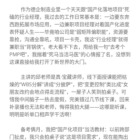
作为德企制造业里一个天天跟“国产化落地项目”死
磕的行业经理，我过去的工作日常基本是：一边要东奔
西跑拓展市场应用，一边兼职项目经理对着国产化进度
表怀疑人生——毕竟咱公司是“弱矩阵偏职能”，资源要
靠抢，沟通全靠吼，项目一卡壳，我这“行业经理”就得
兼职当“背锅侠”。老大看不下去，甩给我一句“去考个
PMP吧”，我揣着“死马当活马医”的心情报了名，没想到
这课直接给我打开了新世界的大门。
主讲的邱老师是真·宝藏讲师，线下面授课能把枯
燥的“WBS分解”讲成“分披萨”，把“变更控制”类比成“女
朋友改约会地点得走流程”，一屋子人笑到拍桌子。可
惜我中间脑子一热去度假，完美错过几节线下课，回来
补录播也无法和老师，悔得我拍大腿——这哪是听课，
明明是听单口相声学干活啊！
备考俩月，我把“国产化项目”当活教材：以前跨部
门扯皮，我只会拍桌子说“这是项目需求”，现在能掏出