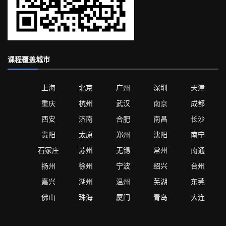
课程覆盖城市
上海
北京
广州
深圳
天津
重庆
杭州
武汉
南京
成都
西安
济南
合肥
南昌
长沙
贵阳
太原
郑州
沈阳
南宁
石家庄
苏州
无锡
常州
南通
扬州
徐州
宁波
绍兴
台州
嘉兴
湖州
温州
芜湖
东莞
佛山
珠海
厦门
青岛
大连