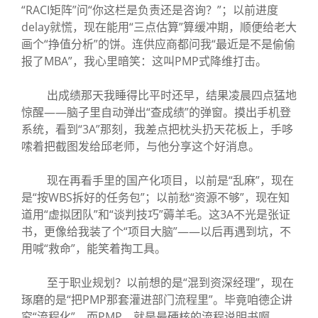
“RACI矩阵”问“你这栏是负责还是咨询？”；以前进度
delay就慌，现在能用“三点估算”算缓冲期，顺便给老大
画个“挣值分析”的饼。连供应商都问我“最近是不是偷偷
报了MBA”，我心里暗笑：这叫PMP式降维打击。
出成绩那天我睡得比平时还早，结果凌晨四点猛地
惊醒——脑子里自动弹出“查成绩”的弹窗。摸出手机登
系统，看到“3A”那刻，我差点把枕头扔天花板上，手哆
嗦着把截图发给邱老师，与他分享这个好消息。
现在再看手里的国产化项目，以前是“乱麻”，现在
是“按WBS拆好的任务包”；以前愁“资源不够”，现在知
道用“虚拟团队”和“谈判技巧”薅羊毛。这3A不光是张证
书，更像给我装了个“项目大脑”——以后再遇到坑，不
用喊“救命”，能笑着掏工具。
至于职业规划？以前想的是“混到资深经理”，现在
琢磨的是“把PMP那套灌进部门流程里”。毕竟咱德企讲
究“流程化”，而PMP，就是最硬核的流程说明书啊。