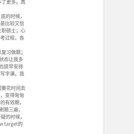
多了更多。真
月底的时候，
己是比较又信
在职硕士；心
备考过程，各
以复习做题；
状态让我多
也提早安排
，写字课。我
需要花时间去
程，变得匆匆
月的有效期，
少刷题三遍，
答疑的时候，
arget的