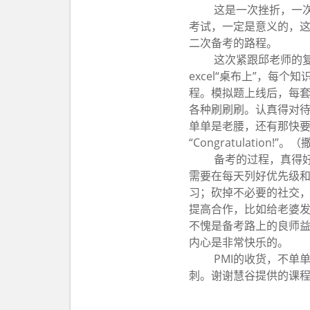
这是一次挫折，一次
考试，一定是意义的，这
二次备考的路程。
这次紧跟邱老师的复
excel“桌布上”，
程。模拟题上线后，每
各种刷刷刷。认真得对待
单单是老腰，还有那快
“Congratulation!”
备考的过程，真得
需要在每天列好优先级
习；砍掉不必要的社交，节
提高合作，比如给老婆发
不愧是备考路上的良师益友
内心是非常快乐的。
PMI的收货，不单
刺。谢谢慧谷提供的课