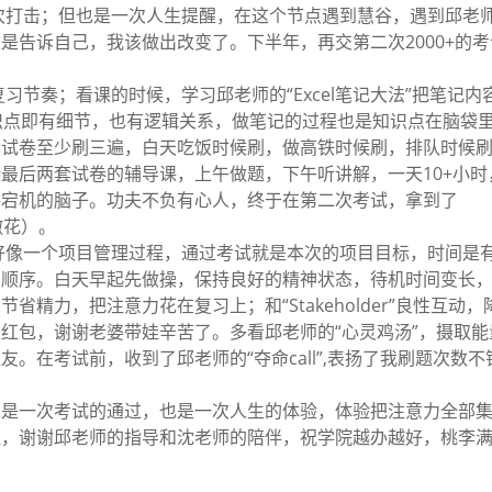
打击；但也是一次人生提醒，在这个节点遇到慧谷，遇到邱老师
是告诉自己，我该做出改变了。下半年，再交第二次2000+的
习节奏；看课的时候，学习邱老师的“Excel笔记大法”把笔记内
每个知识点即有细节，也有逻辑关系，做笔记的过程也是知识点在脑袋
套试卷至少刷三遍，白天吃饭时候刷，做高铁时候刷，排队时候
最后两套试卷的辅导课，上午做题，下午听讲解，一天10+小时
要宕机的脑子。功夫不负有心人，终于在第二次考试，拿到了
。（撒花）。
好像一个项目管理过程，通过考试就是本次的项目目标，时间是
和顺序。白天早起先做操，保持良好的精神状态，待机时间变长
省精力，把注意力花在复习上；和“Stakeholder”良性互动
红包，谢谢老婆带娃辛苦了。多看邱老师的“心灵鸡汤”，摄取能
。在考试前，收到了邱老师的“夺命call”,表扬了我刷题次数
单是一次考试的通过，也是一次人生的体验，体验把注意力全部
程，谢谢邱老师的指导和沈老师的陪伴，祝学院越办越好，桃李