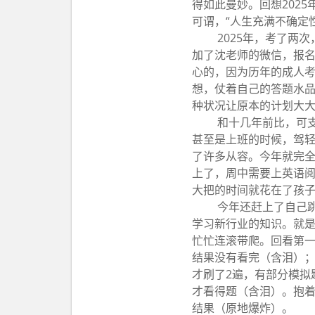
得如此曼妙。回想202
可谓，“人生充满不确定
2025年，考了两次
加了沈老师的微信，报
心的，因为历年的成人考
想，仗着自己的答题水
种状况让原本的计划大
和十几年前比，可
甚至是上班的时候，驾轻
了许多从容。今年就完全
上了，周中需要上英语
大把的时间就花在了孩子
今年还赶上了自己
学习新行业的知识。就
忙忙连滚带爬。回看第
结果没有看完（含泪）；B
才刷了2遍，有部分模拟
才看得题（含泪）。抱着这
结果（原地爆炸）。