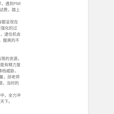
，遇到PMI
考试费，踏上
容都呈现在
里强化的过
刷，逮住机会
，酸爽的不
有限的资源，
，能有精力复
，降档威胁，
量，邱老师
不错，当时的
集中，全力冲
满天下。