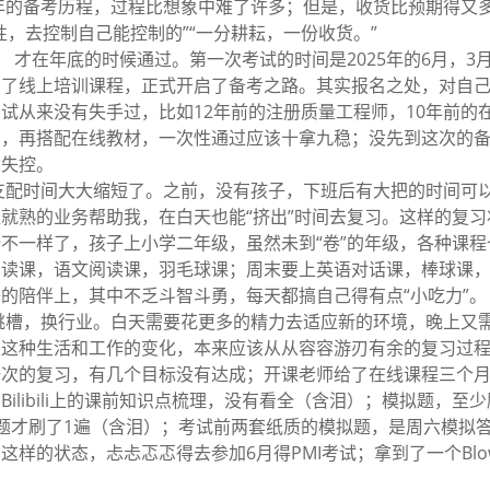
5年的备考历程，过程比想象中难了许多；但是，收货比预期得又
性，去控制自己能控制的”“一分耕耘，一份收货。”
， 才在年底的时候通过。第一次考试的时间是2025年的6月，3
名了线上培训课程，正式开启了备考之路。其实报名之处，对自
试从来没有失手过，比如12年前的注册质量工程师，10年前的
品，再搭配在线教材，一次性通过应该十拿九稳；没先到这次的
大失控。
支配时间大大缩短了。之前，没有孩子，下班后有大把的时间可
就熟的业务帮助我，在白天也能“挤出”时间去复习。这样的复习
不一样了，孩子上小学二年级，虽然未到“卷”的年级，各种课程
阅读课，语文阅读课，羽毛球课；周末要上英语对话课，棒球课
的陪伴上，其中不乏斗智斗勇，每天都搞自己得有点“小吃力”。
跳槽，换行业。白天需要花更多的精力去适应新的环境，晚上又
是这种生活和工作的变化，本来应该从从容容游刃有余的复习过
一次的复习，有几个目标没有达成；开课老师给了在线课程三个
ilibili上的课前知识点梳理，没有看全（含泪）；模拟题，至
题才刷了1遍（含泪）；考试前两套纸质的模拟题，是周六模拟
样的状态，忐忐忑忑得去参加6月得PMI考试；拿到了一个Blow t