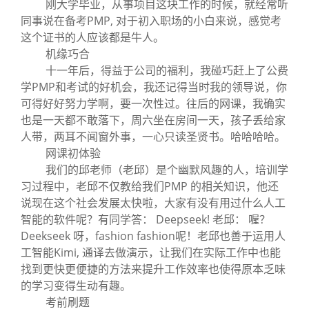
刚大学毕业，从事项目这块工作的时候，就经常听
同事说在备考PMP, 对于初入职场的小白来说，感觉考
这个证书的人应该都是牛人。
机缘巧合
十一年后，得益于公司的福利，我碰巧赶上了公费
学PMP和考试的好机会，我还记得当时我的领导说，你
可得好好努力学啊，要一次性过。往后的网课，我确实
也是一天都不敢落下，周六坐在房间一天，孩子丢给家
人带，两耳不闻窗外事，一心只读圣贤书。哈哈哈哈。
网课初体验
我们的邱老师（老邱）是个幽默风趣的人，培训学
习过程中，老邱不仅教给我们PMP 的相关知识，他还
说现在这个社会发展太快啦，大家有没有用过什么人工
智能的软件呢？有同学答： Deepseek! 老邱： 喔？
Deekseek 呀，fashion fashion呢！老邱也善于运用人
工智能Kimi, 通译去做演示，让我们在实际工作中也能
找到更快更便捷的方法来提升工作效率也使得原本乏味
的学习变得生动有趣。
考前刷题