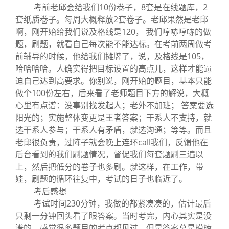
考前老邱会给我们10份卷子，8套是在线题库，2
套纸质卷子。每周大概释放2套卷子。老邱果然是老邱
啊，刚开始给我们说及格线是120， 我们哼哧哼哧的做
题，刷题，就看自己每次能不能达标。在考前两周做考
前辅导的时候，他给我们摊牌了，说，及格线是105，
哈哈哈哈。人确实得把目标设置的高点儿，这样才能逼
迫自己达到高要求。你别说，刚开始的题目，基本只能
做个100份左右，后来看了老师题目下方的解说，大概
心里有点谱：没事别找发起人；老外不加班； 答案要选
阳光的；实施整体变更是王者答案；干系人不支持，就
选干系人参与；干系人有矛盾，就选沟通；等等。而且
老邱很负责，过阵子就会晚上连环call我们，反馈他在
后台看到的我们刷题情况，督促我们每套题刷三遍以
上，然后把低分的卷子也多刷。就这样，在工作，带
娃，刷题的循环往复中，考试的日子也临近了。
考后感想
考试时间230分钟，我做的都紧凑凑的，估计最后
只剩一分钟回头看了眼答案。当时考完，内心其实是没
谱的，感觉很多题目的考点都见过，但是答案总是模棱