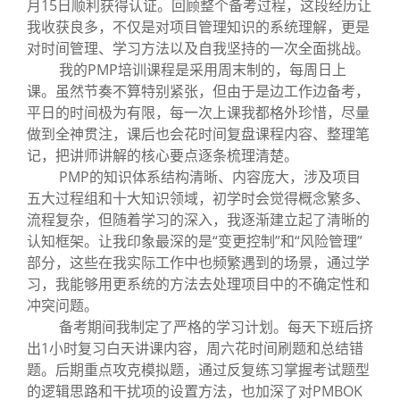
月15日顺利获得认证。回顾整个备考过程，这段经历让
我收获良多，不仅是对项目管理知识的系统理解，更是
对时间管理、学习方法以及自我坚持的一次全面挑战。
我的PMP培训课程是采用周末制的，每周日上
课。虽然节奏不算特别紧张，但由于是边工作边备考，
平日的时间极为有限，每一次上课我都格外珍惜，尽量
做到全神贯注，课后也会花时间复盘课程内容、整理笔
记，把讲师讲解的核心要点逐条梳理清楚。
PMP的知识体系结构清晰、内容庞大，涉及项目
五大过程组和十大知识领域，初学时会觉得概念繁多、
流程复杂，但随着学习的深入，我逐渐建立起了清晰的
认知框架。让我印象最深的是“变更控制”和“风险管理”
部分，这些在我实际工作中也频繁遇到的场景，通过学
习，我能够用更系统的方法去处理项目中的不确定性和
冲突问题。
备考期间我制定了严格的学习计划。每天下班后挤
出1小时复习白天讲课内容，周六花时间刷题和总结错
题。后期重点攻克模拟题，通过反复练习掌握考试题型
的逻辑思路和干扰项的设置方法，也加深了对PMBOK