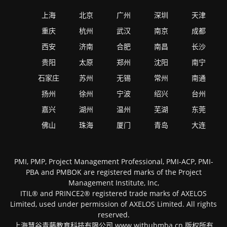
上海
北京
广州
深圳
天津
重庆
杭州
武汉
南京
成都
西安
济南
合肥
南昌
长沙
贵阳
太原
郑州
沈阳
南宁
石家庄
苏州
无锡
常州
南通
扬州
徐州
宁波
绍兴
台州
嘉兴
湖州
温州
芜湖
东莞
佛山
珠海
厦门
青岛
大连
PMI, PMP, Project Management Professional, PMI-ACP, PMI-
PBA and PMBOK are registered marks of the Project
Management Institute, Inc,
ITIL® and PRINCE2® registered trade marks of AXELOS
Limited, used under permission of AXELOS Limited. All rights
reserved.
上海慧谷青藤教育科技有限公司 www.withubmba.cn 版权所有