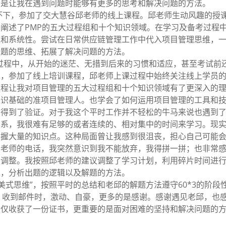
的是让我在遇到问题时能够有更多的思考和解决问题的方法。
怀下，参加了交大慧谷邱老师的线上课程。邱老师生动风趣的授
阐述了PMP的五大过程组和十个知识领域。在学习及备考过程
性和系统性。尝试在日常供应链管理工作中代入项目管理思维，
问题的思维、拓展了解决问题的方法。
过程中，从开始的迷茫、无措到后来的习惯和适应，甚至考试前
因，参加了线上培训课程，邱老师上课过程中始终关注线上学员
过程让我对项目管理的五大过程组和十个知识领域有了更深入的
知识基础的准项目管理人。也学会了如何运用项目管理的工具和
中得到了验证。对于我这个平时工作并不轻松的牛马来说也遇到
系，我很难有足够的或者连续的、相对集中的时间来学习。现实
掌握大量的知识点。这种局面曾让我感到很沮丧，担心自己可能
肖老师的电话，我突然意识到我不能放弃，我得拼一拼；也非常
的调整。我按照邱老师的建议调整了学习计划，利用碎片时间进
点，分析出题的逻辑以及解题的方法。
美式思维”，按照平时的总结和老邱的解题方法遵守60*3的阶段
。收到邮件时，激动、自豪，更多的是感谢。感谢遇见老邱，也
仅仅收获了一份证书，更重要的是面对困难的坚持和解决问题的