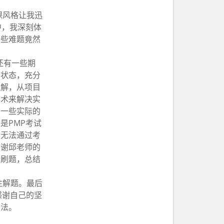
课风格让我迅
中，我深刻体
一些难题竟然
还有一些期
的状态，充分
理解，从项目
技术来解决实
了一些实际的
是PMP考试
会无法通过考
感谢邱老师的
行刷题，总结
性解题。最后
感谢自己的坚
方法。