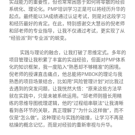
实战能力的重要性，但也常常困惑于如何将零散的经验
系统化、理论化。PMP培训学习正是可以将经历升华的
起点。最终能以3A成绩通过认证考试，则是对这段学习
和经历最好的肯定。在此，特别感谢交大慧谷的倪老师
和邱老师的专业指导，让我不仅通过考试，更实现了从
“经验派”到“专业派”的蜕变。
实践与理论的融合，让我打破了思维定式。多年的
项目管理让我积累了丰富的实战经验，但面对PMP体系
化的知识框架，我一度陷入“熟悉却不够精准”的困境。
倪老师的授课直击痛点，他总能将PMBOK的理论与我
熟悉的项目场景结合，比如用“风险管理计划”对比我过
去遇到的突发问题，让我恍然大悟：“原来这些方法早
就在实践中，只是未被系统运用。”邱老师则擅长用精
练的思维导图梳理逻辑，他的“过程组串联法”让我清晰
看到各环节的关联，真正理解了“为什么这样做”，而不
仅是“怎么做”。这种理论与实践的碰撞，让学习不再是
枯燥的概念记忆，而是对经验的重新审视与升华。