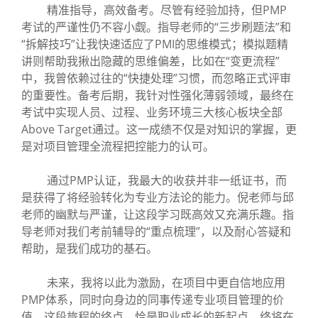
精准指导，高效备考。尽管有经验加持，但PMP
考试的严谨性仍不容小觑。指导老师的“三步刷题法”和
“拆解技巧”让我快速适应了PMI的思维模式；模拟题精
讲则帮助我揪出隐藏的思维偏差，比如在“变更流程”
中，我曾依赖过往的“快捷处理”习惯，而忽略正式评审
的重要性。备考后期，我针对性强化薄弱领域，最终在
考试中实现人员、过程、业务环境三大核心板块全部
Above Target通过。这一成绩不仅是对知识的掌握，更
是对项目管理全流程把控能力的认可。
通过PMP认证，我最大的收获并非一纸证书，而
是获得了将经验转化为专业方法论的能力。倪老师与邱
老师的幽默与严谨，让这段学习既高效又充满乐趣。指
导老师对我们考前辅导的“重点梳理”，以及耐心答疑和
帮助，是我们成功的基石。
未来，我将以此为激励，在项目中更自信地应用
PMP体系，同时向身边的同事传递专业项目管理的价
值。这段旅程的终点，恰是职业成长的新起点，终将在