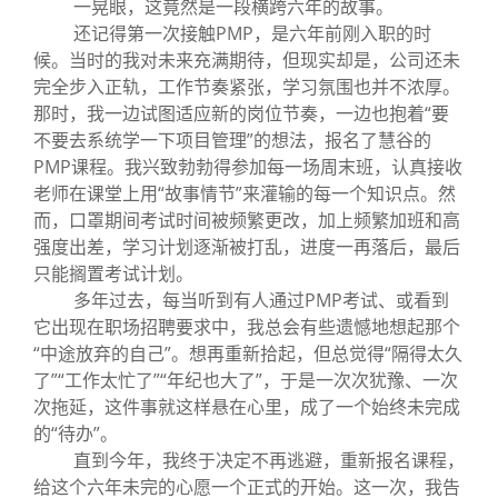
一晃眼，这竟然是一段横跨六年的故事。
还记得第一次接触PMP，是六年前刚入职的时
候。当时的我对未来充满期待，但现实却是，公司还未
完全步入正轨，工作节奏紧张，学习氛围也并不浓厚。
那时，我一边试图适应新的岗位节奏，一边也抱着“要
不要去系统学一下项目管理”的想法，报名了慧谷的
PMP课程。我兴致勃勃得参加每一场周末班，认真接收
老师在课堂上用“故事情节”来灌输的每一个知识点。然
而，口罩期间考试时间被频繁更改，加上频繁加班和高
强度出差，学习计划逐渐被打乱，进度一再落后，最后
只能搁置考试计划。
多年过去，每当听到有人通过PMP考试、或看到
它出现在职场招聘要求中，我总会有些遗憾地想起那个
“中途放弃的自己”。想再重新拾起，但总觉得“隔得太久
了”“工作太忙了”“年纪也大了”，于是一次次犹豫、一次
次拖延，这件事就这样悬在心里，成了一个始终未完成
的“待办”。
直到今年，我终于决定不再逃避，重新报名课程，
给这个六年未完的心愿一个正式的开始。这一次，我告