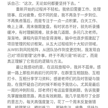
诉自己：“这次，无论如何都要坚持下去。”
重新开始的过程并不轻松。我依旧需要工作、处理
琐事、应对疲惫，但不同的是，我不再急于一步到位、
不再焦虑落后，而是专注于一点一点积累。白天工作、
晚上上课、周末做题复盘，有时状态不好，就先听录播
缓冲，有时理解困难，就多做几道题、多问几次老师。
渐渐地，课程内容开始变得清晰，脑中也逐步搭建起了
项目管理的知识框架。从五大过程组到十大知识领域，
从WBS到风险矩阵，从团队协作到变更控制，我发现自
己对“项目管理”这件事，终于不再只是“听说过”，而是
真正理解了它背后的逻辑与方法。
最让我感动的是，在这段旅程中，我并不孤单。感
谢一路上那些并肩前行的同学，在群里互相鼓励、互相
打卡、互相分享学习资料；感谢老师们的及时答疑与鼓
励，在我怀疑自己的时候不断给予我信心。尤其是最后
一周的冲刺阶段，邱老师打电话监督我刷题，告诉我要
先掌握做题思路，再去有效刷题。我几乎是用尽了全部
的意志力，每天高强度复习，花了一个周末反复做错
题、梳理笔记、模拟练习……那种专注、疲惫、坚持与