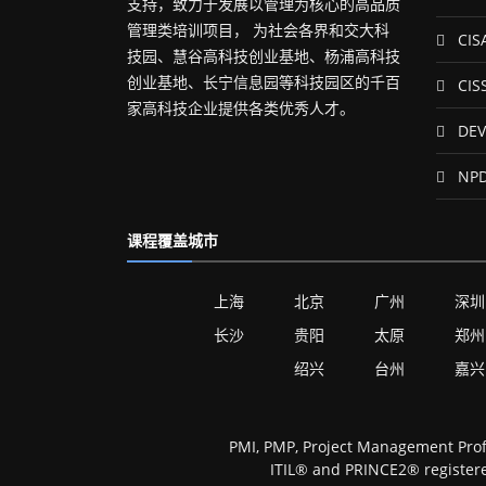
支持，致力于发展以管理为核心的高品质
管理类培训项目， 为社会各界和交大科
CIS
技园、慧谷高科技创业基地、杨浦高科技
创业基地、长宁信息园等科技园区的千百
CIS
家高科技企业提供各类优秀人才。
DEV
NP
课程覆盖城市
上海
北京
广州
深圳
长沙
贵阳
太原
郑州
绍兴
台州
嘉兴
PMI, PMP, Project Management Prof
ITIL® and PRINCE2® registere