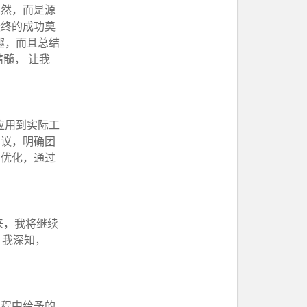
偶然，而是源
最终的成功奠
趣，而且总结
髓， 让我
应用到实际工
会议，明确团
的优化，通过
来，我将继续
。我深知，
过程中给予的