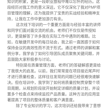
知识的积累，更是一段职业旅程中难以忘怀的经历。这
段经历对我工作的意义深远，它不仅深化了我对PMP项
目管理的理解，还为我提供了宝贵的实战经验和精神支
持，让我在工作中更加游刃有余。
这次线下培训的一个重要方面是与经验丰富的讲师
和同学们面对面交流的机会。老师们不仅仅是传授知
识，更是解答了许多我在实际工作中遇到的难题。比
如，在敏捷开发中的每日站会，我之前一直困惑于如何
保持会议的高效性而不流于形式。通过老师的讲解和案
例分享，我学会了如何引导团队成员聚焦关键问题，并
且鼓励大家积极参与讨论。
特别是在质量管理方面，老师们的答疑解惑更是给
了我很大的启发。以前，我们常常是在项目接近尾声时
才进行质量检查，这样往往发现的问题已经很难快速解
决。但在培训中，我学到了如何将质量控制贯穿整个项
目周期，从规划阶段就开始制定详细的质量计划，并设
置多个检查点来持续监控产品质量。这种方法的应用显
著提高了项目的整体质量和客户满意度。
除了专业知识的学习，这次培训还给我带来了意想