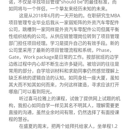
诺，不仅是寻找项目管理“should be”的最佳标准，而
如同将与一个伴侣，一个挚友来经历未知的未来。
这是从2018年6月的一天开始的。在职研究生MBA
项目管理专业毕业后我从一家弱矩阵的外资汽车零配件
公司，跳槽到一家同样是外资汽车零配件公司但属平衡
性组织结构的公司。从供应链管理岗位转到了项目管理
部门担任项目经理。学习是提升自己的有效手段。新的
公司里采用了最新的项目管理流程和系统，Phase，
Gate，Work package是日常的工作。按部就班的边学
边练过程中内心却不断生出许多疑问。被培训的往往是
常用的部分，自学培训材料和求助同事仍然感觉理解上
缺乏系统的逻辑自洽的认知。如同身处一座大厦，虽知
其大而不知其如何而来，为何这样建造，寻求应该打开
哪扇门可以看到阳光。
听过喜马拉雅上的课程，试做了提供网上试题的机
构，我担心如同自学一样见其名不明其人，理解需要更
直接的沟通，虽然业余时间有限，仍然选择了有面授课
程的慧谷。
在盛夏的周末，把两个娃拜托给家人，坐单程1.2