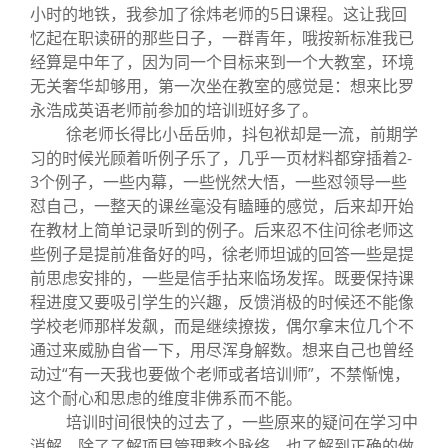
小时的地铁，我参加了徐炜老师的5日课程。这让我回
忆起在职读研的那些日子，一群青年，哦按新标准我已
经算是中年了，因为同一个目标来到一个大教室，环境
无关奢华却够用，第一次坐在教室的感觉是：想来比罗
永浩成英语老师前参加的培训班好多了。
徐老师长得比小岳岳帅，抖包袱却是一流，前期学
习的时候光顾着听例子乐了，几乎一页材料都穿插着2-
3个例子，一些内幕，一些恍然大悟，一些怼领导一些
怼自己，一整天的课丝毫没有瞌睡的感觉，后来却开始
在教材上简单记录听到的例子。后来忍不住问徐老师这
些例子是提前准备好的吗，徐老师坦诚的回答一些是提
前思虑安排的，一些是信手拈来临场发挥。既要保持课
程进度又要吸引学生的兴趣，反馈消极的时候还不能像
学校老师那样发飙，而是继续撩拨，偶尔拿末位几个不
通过来威胁自省一下，用尽浑身解数。想来自己也曾经
动过“有一天我也要做个老师或者培训师”，不禁惭愧，
这个耐心和思虑的维度非佛系而不能。
培训时间很快的过去了，一些原来的疑问在学习中
消解，除了了解项目管理整个脉络，也了解到正确的做