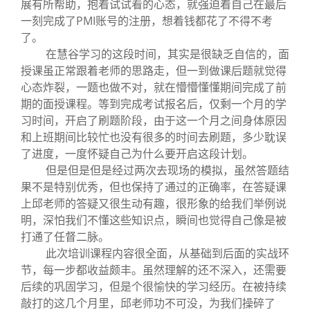
展有所帮助，抱着试试看的心态，就强迫着自己在最后
一刻完成了PMI账号的注册，想着钱都花了不得不考
了。
在慧谷学习的这段时间，其实是很缺乏自信的，面
授课虽正常跟着老师的思路走，但一到做课后题就觉得
心态炸裂，一题也做不对，就在懵懵懂懂期间完成了前
期的面授课程。等到完成考试报名后，仅剩一个月的学
习时间，开启了刷题阶段，由于这一个月之间身体原因
和上班期间比较忙也没有很多的时间去刷题，多少耽误
了进度，一度怀疑自己为什么要开启这段计划。
但是但是但是经过两次去现场的模拟，虽然答题结
果不是特别优秀，但也保持了通过的正确率，在答疑课
上邱老师的答疑又很生动有趣，很形象的给我们举例说
明，深怕我们不懂这些知识点，瞬间也觉得自己像是被
打通了任督二脉。
此次培训课程内容很全面，从基础到后面的实战环
节，每一步都收益颇丰。虽然理解的还不深入，还需要
后续的巩固学习，但是个很愉快的学习经历。在被持续
敲打的这几个月里，邱老师功不可没，为我们操碎了