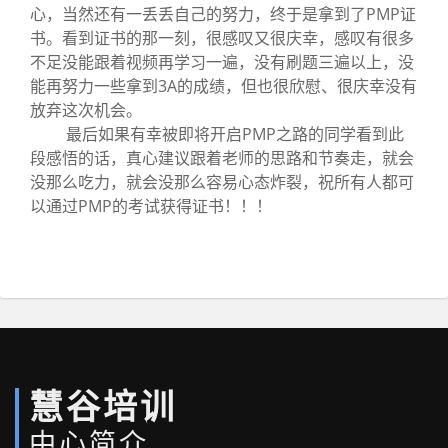
心，当然还有一丢丢自己的努力，终于是拿到了PMP证
书。看到证书的那一刻，很感叹又很庆幸，感叹有很多
不足没能跟着视频再学习一遍，没有刷题三遍以上，没
能再努力一些拿到3A的成绩，但也很欣慰、很庆幸没有
放弃这次机会。
最后如果有幸被即将开启PMP之路的同学看到此
段感悟的话，真心建议跟着老师的思路和节奏走，就会
没那么吃力，就会没那么容易心态炸裂，祝所有人都可
以通过PMP的考试获得证书！！！
慧谷培训
中心简介