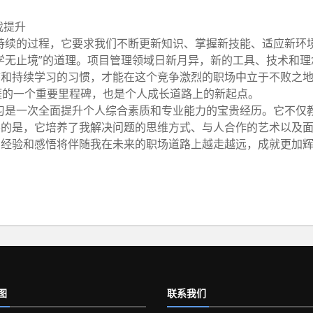
我提升
持续的过程，它要求我们不断更新知识、掌握新技能、适应新环
学无止境”的道理。项目管理领域日新月异，新的工具、技术和理
态和持续学习的习惯，才能在这个竞争激烈的职场中立于不败之
涯的一个重要里程碑，也是个人成长道路上的新起点。
习是一次全面提升个人综合素质和专业能力的宝贵经历。它不仅
要的是，它培养了我解决问题的思维方式、与人合作的艺术以及
的经验和感悟将伴随我在未来的职场道路上越走越远，成就更加
图
联系我们