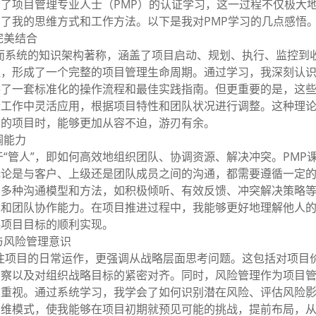
了项目管理专业人士（PMP）的认证学习，这一过程不仅极大
了我的思维方式和工作方法。以下是我对PMP学习的几点感悟
完美结合
而系统的知识架构著称，涵盖了项目启动、规划、执行、监控到
连，形成了一个完整的项目管理生命周期。通过学习，我深刻认
供了一套标准化的操作流程和最佳实践指南。但更重要的是，这
际工作中灵活应用，根据项目特性和团队状况进行调整。这种理
变的项目时，能够更加从容不迫，游刃有余。
调能力
“管人”，即如何高效地组织团队、协调资源、解决冲突。PMP
无论是与客户、上级还是团队成员之间的沟通，都需要遵循一定
了多种沟通模型和方法，如积极倾听、有效反馈、冲突解决策略
率和团队协作能力。在项目推进过程中，我能够更好地理解他人
保项目目标的顺利实现。
与风险管理意识
注项目的日常运作，更强调从战略层面思考问题。这包括对项目
洞察以及对组织战略目标的紧密对齐。同时，风险管理作为项目
度重视。通过系统学习，我学会了如何识别潜在风险、评估风险
思维模式，使我能够在项目初期就预见可能的挑战，提前布局，