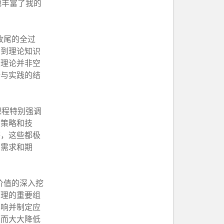
地丰富了我的
。
收尾的全过
识到理论知识
些理论并非空
论与实践的结
课程特别强调
的策略和技
等，这些都极
的需求和期
价值的深入挖
管理的重要组
影响并制定应
从而大大降低