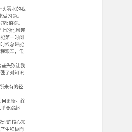
一头雾水的我
来做习题。
切都值得。
堂上的他风趣
是能第一时间
的时候总是能
过程艰辛，但
这些失败让我
加强了对知识
所未有的轻
任何更新。终
几乎要跳起
管理的核心知
涯产生积极而