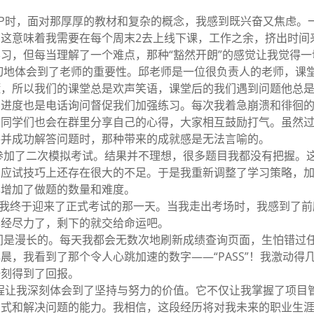
。
P时，面对那厚厚的教材和复杂的概念，我感到既兴奋又焦虑。
这意味着我需要在每个周末2去上线下课，工作之余，挤出时间
习，但每当理解了一个难点，那种“豁然开朗”的感觉让我觉得一
切地体会到了老师的重要性。邱老师是一位很负责人的老师，课
懂，所以我们的课堂总是欢声笑语，课堂后的我们遇到问题他总
习进度也是电话询问督促我们加强练习。每次我着急崩溃和徘徊
，同学们也会在群里分享自己的心得，大家相互鼓励打气。虽然
路并成功解答问题时，那种带来的成就感是无法言喻的。
参加了二次模拟考试。结果并不理想，很多题目我都没有把握。
和应试技巧上还存在很大的不足。于是我重新调整了学习策略，
也增加了做题的数量和难度。
我终于迎来了正式考试的那一天。当我走出考场时，我感到了前
已经尽力了，剩下的就交给命运吧。
间是漫长的。每天我都会无数次地刷新成绩查询页面，生怕错过
晨，我看到了那个令人心跳加速的数字——“PASS”！我激动得
一刻得到了回报。
程让我深刻体会到了坚持与努力的价值。它不仅让我掌握了项目
方式和解决问题的能力。我相信，这段经历将对我未来的职业生