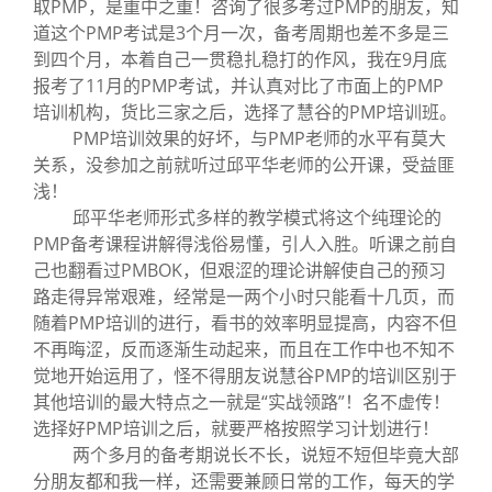
取PMP，是重中之重！咨询了很多考过PMP的朋友，知
道这个PMP考试是3个月一次，备考周期也差不多是三
到四个月，本着自己一贯稳扎稳打的作风，我在9月底
报考了11月的PMP考试，并认真对比了市面上的PMP
培训机构，货比三家之后，选择了慧谷的PMP培训班。
PMP培训效果的好坏，与PMP老师的水平有莫大
关系，没参加之前就听过邱平华老师的公开课，受益匪
浅！
邱平华老师形式多样的教学模式将这个纯理论的
PMP备考课程讲解得浅俗易懂，引人入胜。听课之前自
己也翻看过PMBOK，但艰涩的理论讲解使自己的预习
路走得异常艰难，经常是一两个小时只能看十几页，而
随着PMP培训的进行，看书的效率明显提高，内容不但
不再晦涩，反而逐渐生动起来，而且在工作中也不知不
觉地开始运用了，怪不得朋友说慧谷PMP的培训区别于
其他培训的最大特点之一就是“实战领路”！名不虚传！
选择好PMP培训之后，就要严格按照学习计划进行！
两个多月的备考期说长不长，说短不短但毕竟大部
分朋友都和我一样，还需要兼顾日常的工作，每天的学