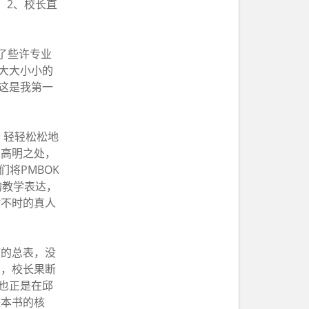
；2、校长直
了些许专业
大大小小的
这是我第一
，轻轻松松地
的高明之处，
将PMBOK
的教学表达，
时不时的真人
”的总表，没
法，校长果断
也正是在邱
整本书的核