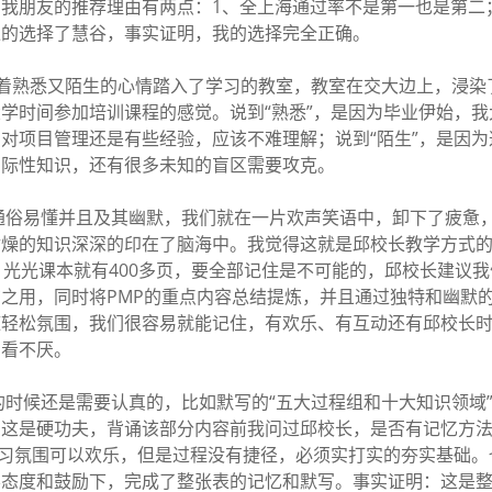
我朋友的推荐理由有两点：1、全上海通过率不是第一也是第二
豫的选择了慧谷，事实证明，我的选择完全正确。
我带着熟悉又陌生的心情踏入了学习的教室，教室在交大边上，浸染
学时间参加培训课程的感觉。说到“熟悉”，是因为毕业伊始，我
对项目管理还是有些经验，应该不难理解；说到“陌生”，是因为
国际性知识，还有很多未知的盲区需要攻克。
通俗易懂并且及其幽默，我们就在一片欢声笑语中，卸下了疲惫
枯燥的知识深深的印在了脑海中。我觉得这就是邱校长教学方式
，光光课本就有400多页，要全部记住是不可能的，邱校长建议我们
之用，同时将PMP的重点内容总结提炼，并且通过独特和幽默
随轻松氛围，我们很容易就能记住，有欢乐、有互动还有邱校长
百看不厌。
时候还是需要认真的，比如默写的“五大过程组和十大知识领域
，这是硬功夫，背诵该部分内容前我问过邱校长，是否有记忆方
学习氛围可以欢乐，但是过程没有捷径，必须实打实的夯实基础。
学态度和鼓励下，完成了整张表的记忆和默写。事实证明：这是