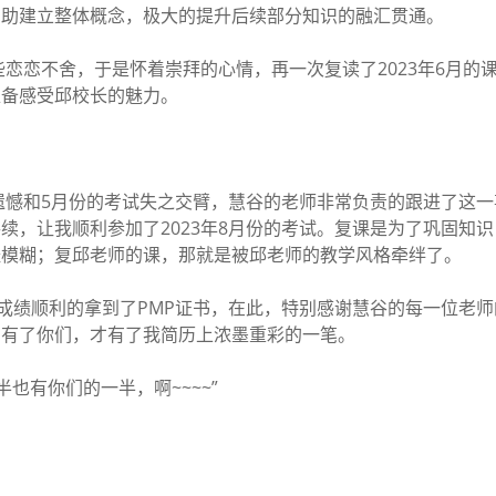
帮助建立整体概念，极大的提升后续部分知识的融汇贯通。
恋恋不舍，于是怀着崇拜的心情，再一次复读了2023年6月的
准备感受邱校长的魅力。
憾和5月份的考试失之交臂，慧谷的老师非常负责的跟进了这一
续，让我顺利参加了2023年8月份的考试。复课是为了巩固知
经模糊；复邱老师的课，那就是被邱老师的教学风格牵绊了。
A的成绩顺利的拿到了PMP证书，在此，特别感谢慧谷的每一位老
，有了你们，才有了我简历上浓墨重彩的一笔。
也有你们的一半，啊~~~~”