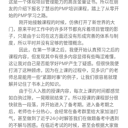
这是一个体现项目管理能力的高含金量证书。所以在朋
友的介绍下报名了慧谷的PMP培训课程，踏上了从零开
始的PMP学习之路。
刚开始接触课程的时候，仿佛打开了新世界的大
门，原来平时工作中的许多环节都充斥着项目管理的影
子，只是由于公司在这方面还没有形成完善的体系与制
度，所以平时并没有足够的管理概念。
因此，在第一节课之后，我便开始认真预习之后的
课程内容，但发现其中有很多内容显得有些晦涩难懂，
这让我对自己是否能学好PMP产生了疑惑。但很快我便
打消了这种顾虑，因为在上课的过程中，见多识广的老
师总是能用一些“紧跟时事”的例子，让我们很容易就理
解并记住了书本上的知识。
由于引人入胜的授课内容，每次上课的时间都感觉
如白驹过隙，一晃眼就结束了。所以授课的课程部分很
快就告一段落，并开始进入了备考期。进入备考期之
后，老师也十分热心，会经常在备考群里给大家加油打
气，甚至做到了近乎24小时解答我们在做题备考中遇到
的不解与困惑。在临近考试的时候，甚至会根据大家做