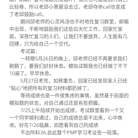
比较卷，所以老邱小黑屋没去过，老邱夺命call也变成
了老邱鼓励call。
期间邱老师的心灵鸡汤也不时地在复习群里，邮箱
中出现，不断地鼓励我们这些白天忙工作，回家忙家
庭，深夜忙复习的人们，让我们不要放弃，人生能有几
回搏，只为给自己一个交代。
考试篇：
一转眼5月26日的晚上，邱老师已经不再要求我们
刷题了，要我们好好休息。模拟试题我也已经做了不下
10遍了。早早休息。
5月27日考完，如释重负，回家已经发现家人已经
“贴心”地把所有的复习材料都扔掉了，
等待成绩也是一件很焦虑的事情，虽然基于前面的
模拟题的状态，对自己通过还是有些把握。
7/25上午陆续开始出成绩，考试群里看到一个又
一个同学顺利通过，自己的成绩总是不出来，心中焦
虑。好在7/26临晨，如愿看到自己的成绩
不出所料3A,自此整个PMP学习考证告一段落。