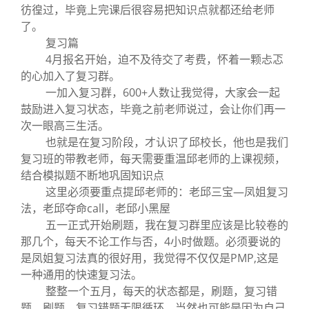
彷徨过，毕竟上完课后很容易把知识点就都还给老师
了。
复习篇
4月报名开始，迫不及待交了考费，怀着一颗忐忑
的心加入了复习群。
一加入复习群，600+人数让我觉得，大家会一起
鼓励进入复习状态，毕竟之前老师说过，会让你们再一
次一眼高三生活。
也就是在复习阶段，才认识了邱校长，他也是我们
复习班的带教老师，每天需要重温邱老师的上课视频，
结合模拟题不断地巩固知识点
这里必须要重点提邱老师的：老邱三宝—凤姐复习
法，老邱夺命call，老邱小黑屋
五一正式开始刷题，我在复习群里应该是比较卷的
那几个，每天不论工作与否，4小时做题。必须要说的
是凤姐复习法真的很好用，我觉得不仅仅是PMP,这是
一种通用的快速复习法。
整整一个五月，每天的状态都是，刷题，复习错
题，刷题，复习错题无限循环，当然也可能是因为自己