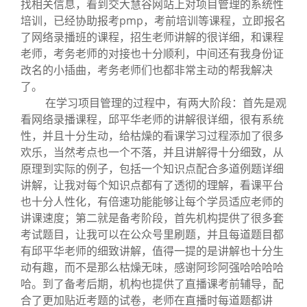
找相关信息，看到交大慧谷网站上对项目管理的系统性
培训，已经协助报考pmp，考前培训等课程，立即报名
了网络录播班的课程，招生老师讲解的很详细，和课程
老师，考务老师的对接也十分顺利，中间还有我身份证
改名的小插曲，考务老师们也都非常主动的帮我解决
了。
在学习项目管理的过程中，有两大阶段：首先是观
看网络录播课程，邱平华老师的讲解很详细，很有系统
性，并且十分生动，给枯燥的看课学习过程添加了很多
欢乐，当然考点也一个不落，并且讲解得十分细致，从
原理到实际的例子，包括一个知识点配合多道例题详细
讲解，让我对每个知识点都有了透彻的理解，看课平台
也十分人性化，有倍速功能能够让每个学员适应老师的
讲课速度；第二就是备考阶段，首先机构提供了很多套
考试题目，让我可以在公众号里刷题，并且每道题目都
有邱平华老师的细致讲解，值得一提的是讲解也十分生
动有趣，而不是那么枯燥无味，感谢阿珍阿强哈哈哈哈
哈。到了备考后期，机构也提供了直播课考前辅导，配
合了更加贴近考题的试卷，老师在直播时每道题都讲