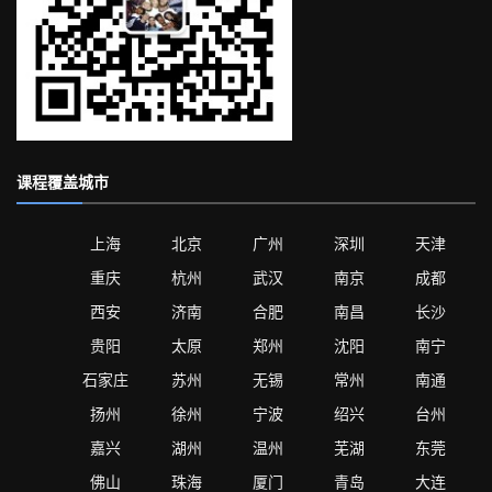
课程覆盖城市
上海
北京
广州
深圳
天津
重庆
杭州
武汉
南京
成都
西安
济南
合肥
南昌
长沙
贵阳
太原
郑州
沈阳
南宁
石家庄
苏州
无锡
常州
南通
扬州
徐州
宁波
绍兴
台州
嘉兴
湖州
温州
芜湖
东莞
佛山
珠海
厦门
青岛
大连