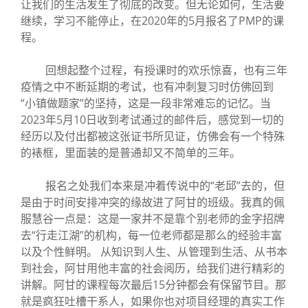
让我们的生活发生了彻底的改变。但无论如何，生活要
继续，学习不能停止，在2020年的5月报名了PMP的课
程。
回想起整个过程，有授课时的欢乐惊喜，也有三年
疫情之中不断延期的考试，也有冲刺复习时仿佛回到
“小镇做题家”的坚持，这是一段非常难忘的记忆。当
2023年5月10日收到考试通过的邮件后，感觉到一切的
经历以及付出都被这张证书所见证，仿佛会有一个特殊
的裱框，里面装的是普通却又不简单的三年。
报名之处我们本来是冲着传说中的“老邱”去的，但
是由于时间安排冲突的缘故进了阿甘的班级。我真的佩
服慧谷一点是：这是一家并不是靠个别老师的金字招牌
去“行走江湖”的机构，每一位老师都是那么的经验丰富
以及个性鲜明。 从知识到人生、从管理到生活、从书本
到社会，阿甘用他丰富的社会阅历，给我们进行精彩的
讲解。阿甘的课程每次最后15分钟都会有保留节目。那
就是疯狂吐槽干系人，如果你也对项目经理的真实工作