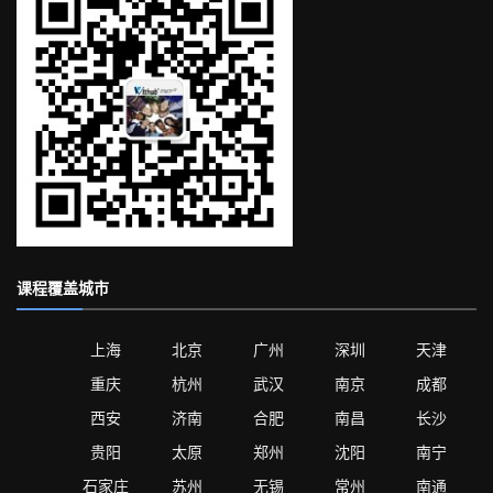
课程覆盖城市
上海
北京
广州
深圳
天津
重庆
杭州
武汉
南京
成都
西安
济南
合肥
南昌
长沙
贵阳
太原
郑州
沈阳
南宁
石家庄
苏州
无锡
常州
南通