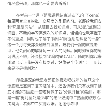
情况感兴趣，那你也一定要去听听！
在考前一个月（距我课程结束过去了2年了cena）
每周两套全真模拟，高强度的刷题练习。老邱给我们安
利“凤姐复习法”，从题目去找知识点，再从知识点到知
识面，不断的学习高频次的知识点，慢慢的也就掌握了
考试重点，同时也了解了“阿珍和阿强恩怨纠葛的一身”
这一个月每天都会刷题到凌晨，陪我们一起的就是老
邱，他会耐心的解答每一个人的问题。同时如果你的练
习进度不够，还会接到“老邱夺命CALL”，随时叫你起来
刷题（反正我是没有接到过，好像是个传说？）。听起
来是不是很刺激？
印象最深的就是老邱把他喜欢喝82年的拉菲这个
谜底硬是塞到了复习题解中，还告诉我们只有找到了谜
底才能解锁最后一套堪称做了就“分数开挂”的题目。那
是一套“男儿至死是少年”的老邱燃烧中二热血的浓厚心
灵鸡汤，看似中二实则温暖。谢谢你老邱！