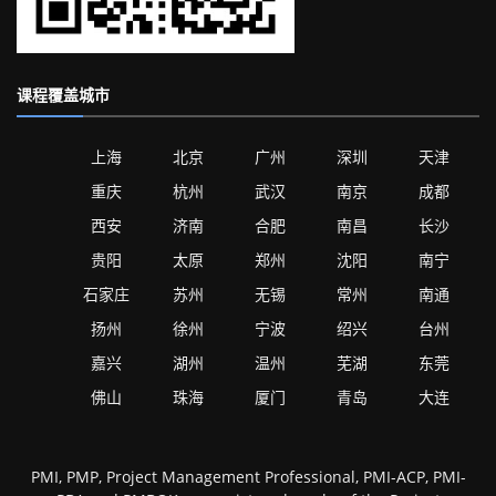
课程覆盖城市
上海
北京
广州
深圳
天津
重庆
杭州
武汉
南京
成都
西安
济南
合肥
南昌
长沙
贵阳
太原
郑州
沈阳
南宁
石家庄
苏州
无锡
常州
南通
扬州
徐州
宁波
绍兴
台州
嘉兴
湖州
温州
芜湖
东莞
佛山
珠海
厦门
青岛
大连
PMI, PMP, Project Management Professional, PMI-ACP, PMI-