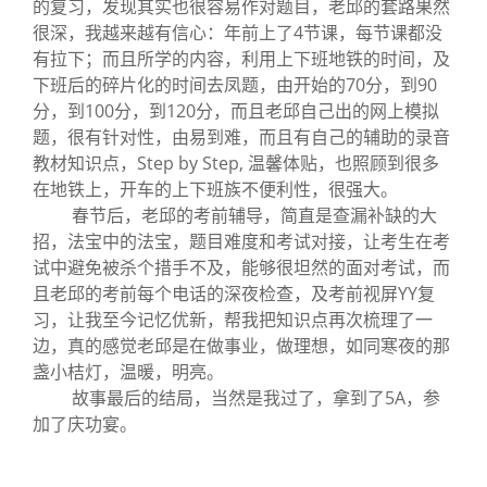
的复习，发现其实也很容易作对题目，老邱的套路果然
很深，我越来越有信心：年前上了4节课，每节课都没
有拉下；而且所学的内容，利用上下班地铁的时间，及
下班后的碎片化的时间去凤题，由开始的70分，到90
分，到100分，到120分，而且老邱自己出的网上模拟
题，很有针对性，由易到难，而且有自己的辅助的录音
教材知识点，Step by Step, 温馨体贴，也照顾到很多
在地铁上，开车的上下班族不便利性，很强大。
春节后，老邱的考前辅导，简直是查漏补缺的大
招，法宝中的法宝，题目难度和考试对接，让考生在考
试中避免被杀个措手不及，能够很坦然的面对考试，而
且老邱的考前每个电话的深夜检查，及考前视屏YY复
习，让我至今记忆优新，帮我把知识点再次梳理了一
边，真的感觉老邱是在做事业，做理想，如同寒夜的那
盏小桔灯，温暖，明亮。
故事最后的结局，当然是我过了，拿到了5A，参
加了庆功宴。