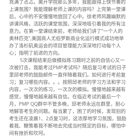
充满了忐忑。离开学院那么多年，我能跟得上快节奏的
上课氛围？我能理解老师上课的内容吗？上完第一堂课
后，心中的不安慢慢地放回了心中。徐老师风趣幽默的
讲课风格，活跃的课堂氛围，深深地吸引着我的所有注
意力。在第一堂课结束前，老师给我们讲了“一个人的
奥林匹克”,美国商人尤伯罗斯商业化运行模式成功地举
办了洛杉矶奥运会的项目管理能力深深地打动每个人
心；指明了前进的方向。
5次课程结束后做模拟练习题时之前的自信心又一
次被打击，我能考过PMP考试吗？随后复习考试的日子
里邱老师的鼓励邮件一直伴随着我们。如何进行考前复
习；复习哪些内容。。。按照邱老师的学习方法和学习
内容，一次次的练习，一次次的模拟。慢慢地越来越有
感觉，慢慢地越来越有自信。在临近考试的最后一个
月，PMP QQ群中不管多晚，邱老师永远在群里，耐心
地解答考生的问题。每当累了，困了的时候，发现别的
考生还在凌晨1、2点复习时，这浓厚地学习氛围，鼓励
着我、鞭策着我不断地去完成当时既定的目标，哪怕中
间有挫折和坎坷。