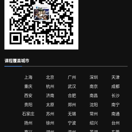
课程覆盖城市
上海
北京
广州
深圳
天津
重庆
杭州
武汉
南京
成都
西安
济南
合肥
南昌
长沙
贵阳
太原
郑州
沈阳
南宁
石家庄
苏州
无锡
常州
南通
扬州
徐州
宁波
绍兴
台州
嘉兴
湖州
温州
芜湖
东莞