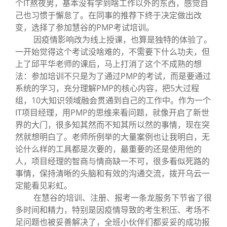
个IT熬夜男，基本没有学到啥工作以外的东西，感觉自
己也习惯于懈怠了。在同事的推荐下终于决定做出改
变，选择了参加慧谷的PMP考试培训。
因疫情影响改为线上授课，也算是独特的体验了。
一开始觉得这个考试没啥难的，不需要下什么功夫，但
上了邱平华老师的课后，马上打消了这个不成熟的想
法：参加培训不只是为了通过PMP的考试，而是要通过
系统的学习，充分理解PMP的核心内容，把5大过程
组，10大知识领域融会贯通到自己的工作中。作为一个
IT项目经理，用PMP的思维来看问题，就像开启了新世
界的大门，很多知其然而不知其所以然的事情，现在突
然就想明白了。老师所例举的大量案例也让我明白，无
论什么样的工具都是次要的，最重要的还是使用他的
人，项目经理的智商与情商缺一不可，很多看似死路的
事情，保持清晰的头脑和有效的沟通交流，拨开乌云一
定能看见彩虹。
在慧谷的培训、注册、报考一条龙服务下节省了很
多时间和精力，特别是因疫情导致的考生积压、考场不
足问题也被妥善解决了，全班小伙伴们都妥妥的成功报