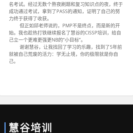
名考试。经过无数个熬夜刷题和复习知识点的夜，终于
成功通过考试，拿到了PASS的通知，证明了自己的努
力终于获得了收获。
但正如邱老师说的，PMP不是终点，而是新的开
始。我也趁热打铁继续报名了慧谷的CISSP培训，给自
己立一个更难更强更NB的“小目标”。
谢谢慧谷，让我找回了学习的乐趣，找到了5年前
就被自己荒废的活力：学无止境，你的极限就是你自
己。
慧谷培训