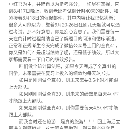
小红书为主，并暗自以为备考充分，一切尽在掌握，直
到8月17日晚上，收到老邱考试倒计时40天的邮件，和
紧接着8月18日的催促邮件，其中内容让我记忆犹新：
很多人可能以为，靠着9月20-26日狂刷几天题就可以通
过考试，那不好意思，你是痴心妄想了。我们需要每一
天在倒计时过程帮助自己了解题目的问法和循序渐进。
正常和正规考生今天完成了微信公众号上门的全真41，
你又是如何？是超越绩效了呢，还是低于绩效，所以大
家都需要看一下自己的绩效报告。
咱们做个统计算法吧，如果今天完成了全真41的
同学，未来需要在复习上投入的绩效约每天3小时。
如果是刚刚做全真40，则未来需要3.5小时才能跟
上大部队。
如果刚刚刚做全真39，则未来的绩效是每天4小时
才能跟上大部队。
如果是刚刚做全真40，则你需要每天4.5小时才能
跟上大部队。
而我当时还在旅游！是真的旅游！！！回上海后立
即进入刷题模式，这才明白要做到二刷三刷谈何容易，