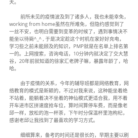
天。
前所未见的疫情波及到了诸多人，我也未能幸免，
working from home虽然在所难免，但隐约感觉到了
一丝不安，也明白需要到变革的时候了，遇到事情决不
能坐以待毙^_^ , 于是决定趁这个时机在家好好充电，
学习些之前未能顾及的知识，PMP就是在名单上排名第
一的。上网搜索，咨询电话，10分钟内就决定了交大慧
谷，20年前就知道的徐家汇老牌子嘛，暴露年龄了，哈
哈。
由于疫情的关系，今年的辅导班都是网络教育，网
络教育的模式是新颖的，不过对我来说，这种能坐着绝
不站着，能躺着决不坐着的神仙模式更适合我，用不着
开车进市区拼速度抢车位，算时间算停车费，而是像老
邱一样，放松的泡一杯茶，下午时分保温杯里泡枸杞，
感谢老邱让我找到了最喜欢的学习方式。
细细算来，备考的时间还是很长的，早期主要以刷