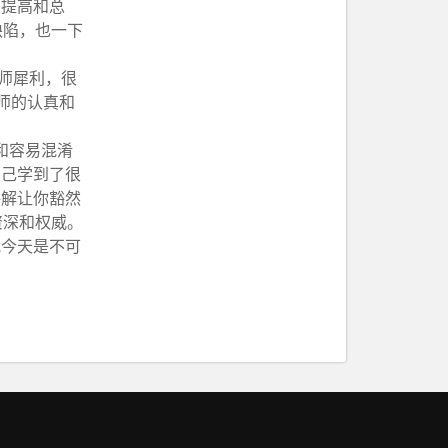
的提高和总
缺陷，也一下
师犀利，很
师的认真和
和容易混淆
自己学到了很
讲解让你豁然
资深和权威。
我今天是不可