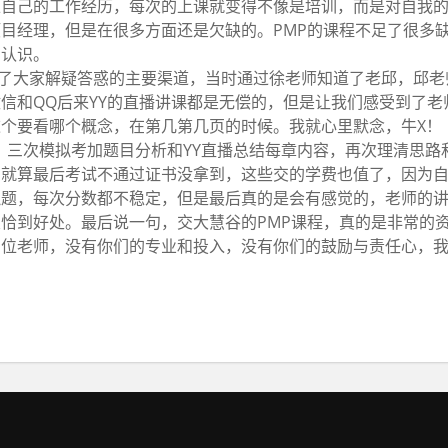
上自己的工作经历，每次的上课就变得不像是培训，而是对自我
目经理，但是在很多方面还是欠缺的。PMP的课程不足了很多
了认识。
了大家解疑答惑的主要渠道，当时通过徐老师知道了老邱，邱老
信和QQ后来YY的直播讲课都是无偿的，但是让我们感受到了老
个要看哪个概念，在第几第几页的时候。我就心里默念，牛X！
，三次模拟考加题目分析和YY直播总结每章内容，再次理清思路
，就算最后考试不通过证书没拿到，这些交的学费也值了，因为
拟题，每次分数都不稳定，但是最后真的是会有感觉的，老师的
恰到好处。最后说一句，交大慧谷的PMP课程，真的是非常的
三位老师，没有你们的专业和投入，没有你们的鼓励与责任心，