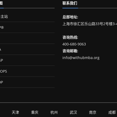
图
联系我们
主站
总部地址:
上海市徐汇区乐山路33号2号楼3-
P®
咨询热线:
400-680-9063
A
咨询邮箱:
info@withubmba.org
SP
OPS
DP
天津
重庆
杭州
武汉
南京
成都