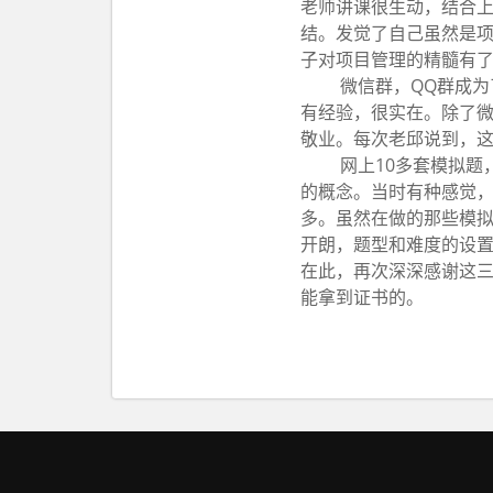
老师讲课很生动，结合
结。发觉了自己虽然是项
子对项目管理的精髓有
微信群，QQ群成为
有经验，很实在。除了微
敬业。每次老邱说到，这
网上10多套模拟题
的概念。当时有种感觉
多。虽然在做的那些模
开朗，题型和难度的设置
在此，再次深深感谢这
能拿到证书的。