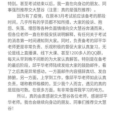
特别。甚至考试结束以后，我一直在向身边的朋友、同
事强烈推荐交大慧谷（注意：真的是强烈推荐）。
因为有了疫情，在原本3月考试前应该备考的那段
时间，几乎所有的学员都不知所措，大家的投诉、抱
怨、失落、埋怨等各种负面情绪向交大慧谷奔涌而来，
但各位老师一直在积极安抚说明解释，有任何关于考试
的消息第一时间通知到大家。同时，负责备考的邱平华
老师更是非常负责、乐观积极的督促大家认真复习，无
论是线上直播课、线下大课、甚至1200多人的QQ群，
每天从早到晚不间断的为大家认真解答。特别是在备考
的最后阶段，邱平华老师陆续发给大家的鼓励邮件，看
了之后真是异常感动，一方面邮件内容措辞真切、发自
肺腑，另一方面，上学到工作，像邱平华老师如此认真
负责，堪称教师楷模的，至少我个人而言，遇见的真的
是屈指可数。在很多方面，有非常值得我学习的地方。
所以，真的由衷感谢交大慧谷各位老师，感谢邱平
华老师。我也会继续向身边的朋友、同事们推荐交大慧
谷！