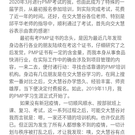
2020年3月进行PMP考试的我，也由此成为了特殊的一
届学员，从最初报名参加培训，到实际完成考试，花费
了近一年的时间。还好，在交大慧谷各位老师、特别是
邱平华老师的指导中，顺利通过了考试，首先向交大慧
谷表示由衷的感谢！
最初有考PMP证书的念头，是因为最近几年发现
身边各行各业的朋友陆续在考这个证书，仔细研究了之
后发觉，PMP证书有一定的含金量，而我本身从事食品
快消行业，在实际工作中的确会涉及到项目管理的内
容，一来二去，便付诸行动：寻找合适靠谱的PMP培训
机构。身边有几位朋友是在交大慧谷学习的，在网上搜
索一番对比之后，交大慧谷办学悠久、经验丰富、师资
雄厚，当下便决定付费报名。如此，2019年11月，我
的PMP学习生涯正式开始了。
如果没有新冠疫情，一切顺风顺水、按部就班上
课、复习、考试，这一系列过程之后，可能交大慧谷对
我而言就是：嗯，一家还不错的培训机构。也许仅此而
已。但正因为发生了所有人都想象不到的疫情，一切计
划与秩序被打乱之后，才让我发现：咦，交大慧谷有点