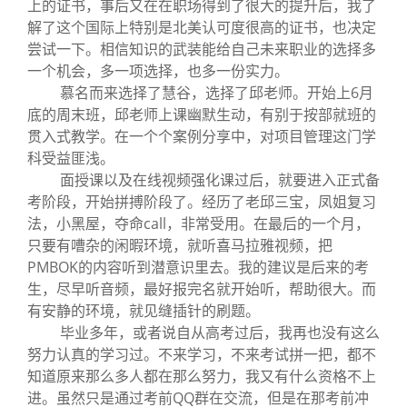
上的证书，事后又在在职场得到了很大的提升后，我了
解了这个国际上特别是北美认可度很高的证书，也决定
尝试一下。相信知识的武装能给自己未来职业的选择多
一个机会，多一项选择，也多一份实力。
慕名而来选择了慧谷，选择了邱老师。开始上6月
底的周末班，邱老师上课幽默生动，有别于按部就班的
贯入式教学。在一个个案例分享中，对项目管理这门学
科受益匪浅。
面授课以及在线视频强化课过后，就要进入正式备
考阶段，开始拼搏阶段了。经历了老邱三宝，凤姐复习
法，小黑屋，夺命call，非常受用。在最后的一个月，
只要有嘈杂的闲暇环境，就听喜马拉雅视频，把
PMBOK的内容听到潜意识里去。我的建议是后来的考
生，尽早听音频，最好报完名就开始听，帮助很大。而
有安静的环境，就见缝插针的刷题。
毕业多年，或者说自从高考过后，我再也没有这么
努力认真的学习过。不来学习，不来考试拼一把，都不
知道原来那么多人都在那么努力，我又有什么资格不上
进。虽然只是通过考前QQ群在交流，但是在那考前冲