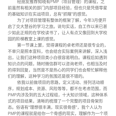
经朋友推荐知晓有PMP（项目管理）的课程，之
前虽然有相关的部门内部项目经验，但也只是凭借零星
的基础知识在实战项目，总有“抓瞎”的感觉。
为了对项目管理有整体的框架了解，今年3月便开
启了交大慧谷的学习之旅。说句实话，自工作以来已甚
少如此正规的在学校读书了，让人有点又像回到大学校
园的阶梯教室上课的感觉。
第一节课上罢，觉得课程的卓老师还是很专业的，
不单只是照本宣科，也会结合实际案例来讲解，深入浅
出，让我们这种项目类小白很容易明白。课程后如遇到
知识点的问题，随时微信群可以咨询老师，也相当及时
的得到回复，当然是不是热心的同学们也会帮忙解释他
们的理解，这种学习的氛围还是很不错的。
依我以前做项目的思路，定义活动、排列活动顺
序，规划成本、资源、风险等等，都不在考虑范围，而
PMP内涉及到的五大过程组，十大知识领域，这种体系
式的项目结果，清晰的梳理了一个完整的项目骨架形
态。俗语有“理想很丰满，现实很骨感”，我个人认为
PMP的课程就是给你一个骨感的现实，理解作为一个项