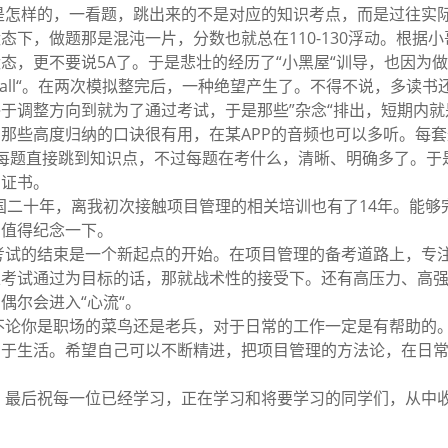
是怎样的，一看题，跳出来的不是对应的知识考点，而是过往实
态下，做题那是混沌一片，分数也就总在110-130浮动。根据
态，更不要说5A了。于是悲壮的经历了“小黑屋“训导，也因为
call“。在两次模拟整完后，一种绝望产生了。不得不说，多读书
于调整方向到就为了通过考试，于是那些”杂念“排出，短期内就
那些高度归纳的口诀很有用，在某APP的音频也可以多听。每
每题直接跳到知识点，不过每题在考什么，清晰、明确多了。于
了证书。
国二十年，离我初次接触项目管理的相关培训也有了14年。能够
，值得纪念一下。
考试的结束是一个新起点的开始。在项目管理的备考道路上，专
以考试通过为目标的话，那就战术性的接受下。还有高压力、高
偶尔会进入“心流“。
不论你是职场的菜鸟还是老兵，对于日常的工作一定是有帮助的
用于生活。希望自己可以不断精进，把项目管理的方法论，在日
，最后祝每一位已经学习，正在学习和将要学习的同学们，从中