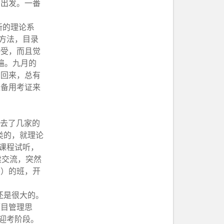
的出发。一番
新的理论系
方法，目录
接受，而且觉
遍。九月的
看回来，总有
准备用考证来
是去了几家的
类的，就理论
课程试听，
续交流，突然
哥）的班，开
还是很大的。
项目管理思
迎考阶段。