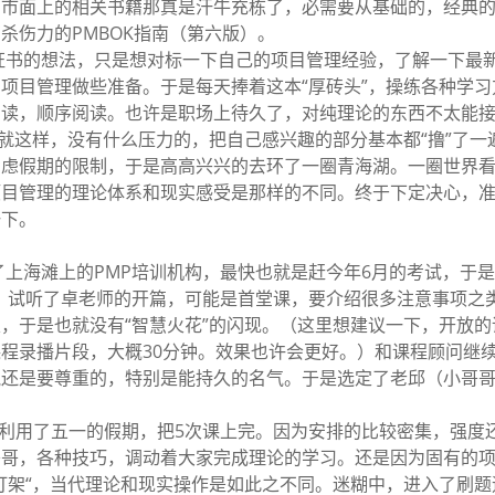
。市面上的相关书籍那真是汗牛充栋了，必需要从基础的，经典
杀伤力的PMBOK指南（第六版）。
证书的想法，只是想对标一下自己的项目管理经验，了解一下最
项目管理做些准备。于是每天捧着这本“厚砖头”，操练各种学习
阅读，顺序阅读。也许是职场上待久了，对纯理论的东西不太能
。就这样，没有什么压力的，把自己感兴趣的部分基本都“撸”了一
考虑假期的限制，于是高高兴兴的去环了一圈青海湖。一圈世界
项目管理的理论体系和现实感受是那样的不同。终于下定决心，
一下。
上海滩上的PMP培训机构，最快也就是赶今年6月的考试，于
，试听了卓老师的开篇，可能是首堂课，要介绍很多注意事项之
，于是也就没有“智慧火花”的闪现。（这里想建议一下，开放的
程录播片段，大概30分钟。效果也许会更好。）和课程顾问继
气还是要尊重的，特别是能持久的名气。于是选定了老邱（小哥
利用了五一的假期，把5次课上完。因为安排的比较密集，强度
哥哥，各种技巧，调动着大家完成理论的学习。还是因为固有的
打架“，当代理论和现实操作是如此之不同。迷糊中，进入了刷题