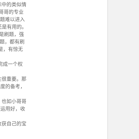
际中的类似情
小哥哥的专业
做题难以进入
还是有用的。
是刷题，强
套题，都有刷
是，有惊无
完成一个权
注很重要。那
强度的备考，
。也如小哥哥
常运用好，收
收获自己的宝