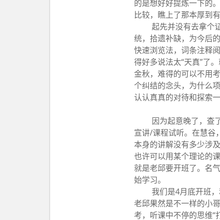
的是想好好提炼一下的
比较，瞧上了那本厚到有
起先并没有去拿个
统，拾遗补缺，为今后的
快速浏览法，词条注释
得好多说法太“天真”了
金秋，难得的可以不用
个纠结的念头，为什么
认认真真的对待和探索
因为起意晚了，查了
宣讲/课程试听。在慧谷
本身的讲解没有多少涉及
也许可以用某个理论的课
就是老邱要开班了。名
始学习。
我们是4月底开班，
老邱果然是不一样的小
考，听课中不停的思维“