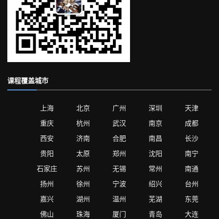
课程覆盖城市
上海
北京
广州
深圳
天津
重庆
杭州
武汉
南京
成都
西安
济南
合肥
南昌
长沙
贵阳
太原
郑州
沈阳
南宁
石家庄
苏州
无锡
常州
南通
扬州
徐州
宁波
绍兴
台州
嘉兴
湖州
温州
芜湖
东莞
佛山
珠海
厦门
青岛
大连