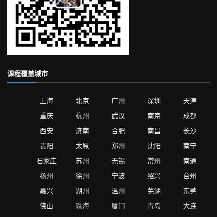
课程覆盖城市
上海
北京
广州
深圳
天津
重庆
杭州
武汉
南京
成都
西安
济南
合肥
南昌
长沙
贵阳
太原
郑州
沈阳
南宁
石家庄
苏州
无锡
常州
南通
扬州
徐州
宁波
绍兴
台州
嘉兴
湖州
温州
芜湖
东莞
佛山
珠海
厦门
青岛
大连