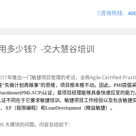
咨询热线:
40
用多少钱？-交大慧谷培训
011
年推出一门敏捷项目管理的考试，全称
Agile Certified Pract
往“先做计划再做事”的思维，项目根本推不动。因此，
PMI
提倡
Practitioner(PMI-ACP)
认证，是项目经理能够具备快速应变的能力
认证不同在于它要求敏捷培训、敏捷项目工作经验以及
包含敏捷
）、
XP
（极限编程）和
LeanDevelopment
（精益敏捷）。
决
6
大模块的问题。内容总结如下：