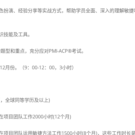
色扮演、经验分享等实战方式，帮助学员全面、深入的理解敏捷
识技能及工具。
的题型和重点，充分应对
PMI-ACP®
考试。
12
月份。（
9
：
00-12
：
00
，
3
小时）
历，全球同等学历及以上
)
在项目团队工作
2000
小时
(12
个月
)
在项目团队运用敏捷方法工作
1500
小时
(8
个月
)
，这些工作时长