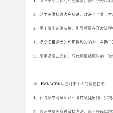
、适应不断变化的业务需求，使组织得以对
1
、尽早提供持续客户反馈，改进了企业与客
2
、用于做出正确决策，引导项目在开发流程
3
、提高项目进度的可见性和影响力，有助于
4
、采用递增式交付，取代项目结束时的一次
5
②
认证对于个人的价值在于：
PMI-ACP®
、获得证书可证实从业者在敏捷原则、实践
1
、该证书覆盖多种敏捷方法，而不是简单地
2