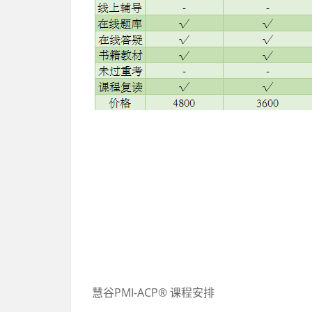
慧谷
PMI-ACP®
课程安排