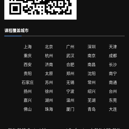
课程覆盖城市
上海
北京
广州
深圳
天津
重庆
杭州
武汉
南京
成都
西安
济南
合肥
南昌
长沙
贵阳
太原
郑州
沈阳
南宁
石家庄
苏州
无锡
常州
南通
扬州
徐州
宁波
绍兴
台州
嘉兴
湖州
温州
芜湖
东莞
佛山
珠海
厦门
青岛
大连