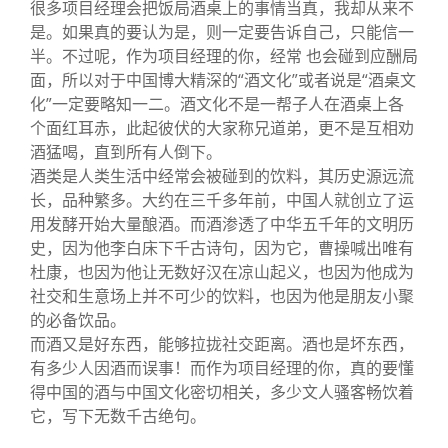
很多项目经理会把饭局酒桌上的事情当真，我却从来不
是。如果真的要认为是，则一定要告诉自己，只能信一
半。不过呢，作为项目经理的你，经常 也会碰到应酬局
面，所以对于中国博大精深的“酒文化”或者说是“酒桌文
化”一定要略知一二。酒文化不是一帮子人在酒桌上各
个面红耳赤，此起彼伏的大家称兄道弟，更不是互相劝
酒猛喝，直到所有人倒下。
酒类是人类生活中经常会被碰到的饮料，其历史源远流
长，品种繁多。大约在三千多年前，中国人就创立了运
用发酵开始大量酿酒。而酒渗透了中华五千年的文明历
史，因为他李白床下千古诗句，因为它，曹操喊出唯有
杜康，也因为他让无数好汉在凉山起义，也因为他成为
社交和生意场上并不可少的饮料，也因为他是朋友小聚
的必备饮品。
而酒又是好东西，能够拉拢社交距离。酒也是坏东西，
有多少人因酒而误事！而作为项目经理的你，真的要懂
得中国的酒与中国文化密切相关，多少文人骚客畅饮着
它，写下无数千古绝句。