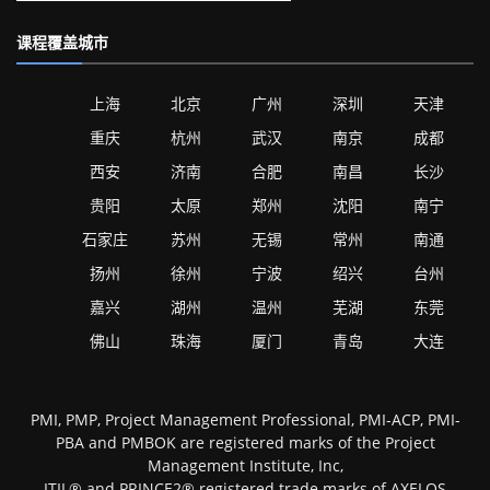
课程覆盖城市
上海
北京
广州
深圳
天津
重庆
杭州
武汉
南京
成都
西安
济南
合肥
南昌
长沙
贵阳
太原
郑州
沈阳
南宁
石家庄
苏州
无锡
常州
南通
扬州
徐州
宁波
绍兴
台州
嘉兴
湖州
温州
芜湖
东莞
佛山
珠海
厦门
青岛
大连
PMI, PMP, Project Management Professional, PMI-ACP, PMI-
PBA and PMBOK are registered marks of the Project
Management Institute, Inc,
ITIL® and PRINCE2® registered trade marks of AXELOS