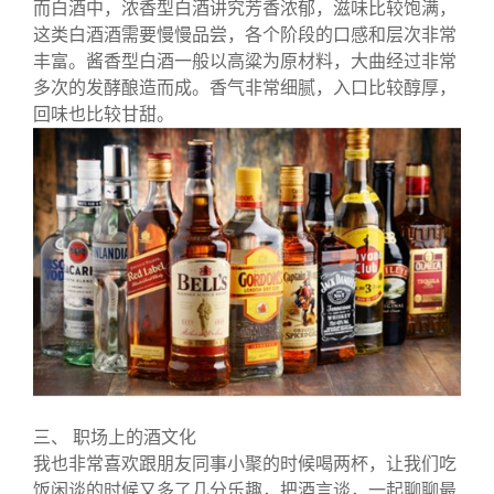
而白酒中，浓香型白酒讲究芳香浓郁，滋味比较饱满，
这类白酒酒需要慢慢品尝，各个阶段的口感和层次非常
丰富。酱香型白酒一般以高粱为原材料，大曲经过非常
多次的发酵酿造而成。香气非常细腻，入口比较醇厚，
回味也比较甘甜。
三、 职场上的酒文化
我也非常喜欢跟朋友同事小聚的时候喝两杯，让我们吃
饭闲谈的时候又多了几分乐趣，把酒言谈，一起聊聊最