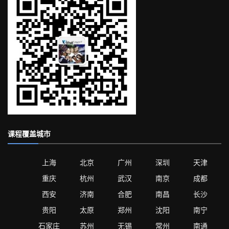
课程覆盖城市
上海
北京
广州
深圳
天津
重庆
杭州
武汉
南京
成都
西安
济南
合肥
南昌
长沙
贵阳
太原
郑州
沈阳
南宁
石家庄
苏州
无锡
常州
南通