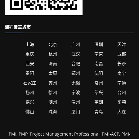
课程覆盖城市
上海
北京
广州
深圳
天津
重庆
杭州
武汉
南京
成都
西安
济南
合肥
南昌
长沙
贵阳
太原
郑州
沈阳
南宁
石家庄
苏州
无锡
常州
南通
扬州
徐州
宁波
绍兴
台州
嘉兴
湖州
温州
芜湖
东莞
佛山
珠海
厦门
青岛
大连
PMI, PMP, Project Management Professional, PMI-ACP, PMI-