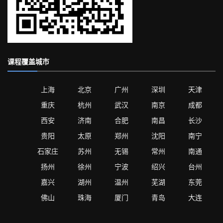
课程覆盖城市
上海
北京
广州
深圳
天津
重庆
杭州
武汉
南京
成都
西安
济南
合肥
南昌
长沙
贵阳
太原
郑州
沈阳
南宁
石家庄
苏州
无锡
常州
南通
扬州
徐州
宁波
绍兴
台州
嘉兴
湖州
温州
芜湖
东莞
佛山
珠海
厦门
青岛
大连