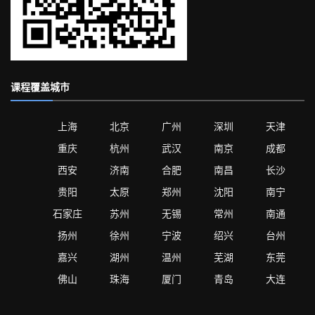
课程覆盖城市
上海
北京
广州
深圳
天津
重庆
杭州
武汉
南京
成都
西安
济南
合肥
南昌
长沙
贵阳
太原
郑州
沈阳
南宁
石家庄
苏州
无锡
常州
南通
扬州
徐州
宁波
绍兴
台州
嘉兴
湖州
温州
芜湖
东莞
佛山
珠海
厦门
青岛
大连