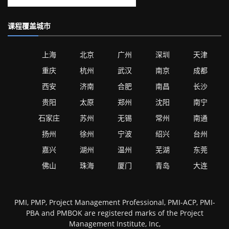
课程覆盖城市
上海
北京
广州
深圳
天津
重庆
杭州
武汉
南京
成都
西安
济南
合肥
南昌
长沙
贵阳
太原
郑州
沈阳
南宁
石家庄
苏州
无锡
常州
南通
扬州
徐州
宁波
绍兴
台州
嘉兴
湖州
温州
芜湖
东莞
佛山
珠海
厦门
青岛
大连
PMI, PMP, Project Management Professional, PMI-ACP, PMI-
PBA and PMBOK are registered marks of the Project
Management Institute, Inc,