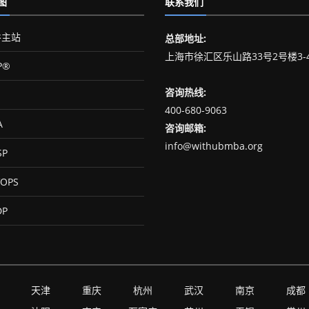
图
联系我们
主站
总部地址:
上海市徐汇区乐山路33号2号楼3-
P®
咨询热线:
400-680-9063
A
咨询邮箱:
info@withubmba.org
SP
OPS
DP
天津
重庆
杭州
武汉
南京
成都